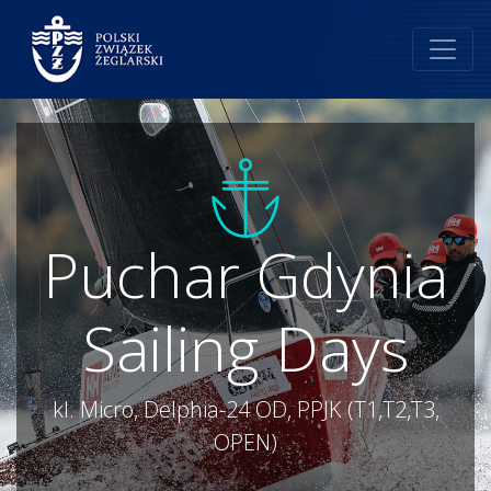
Puchar Gdynia
Sailing Days
kl. Micro, Delphia-24 OD, PPJK (T1,T2,T3,
OPEN)