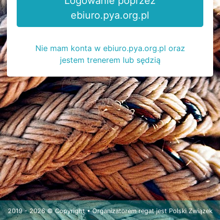
Logowanie poprzez
ebiuro.pya.org.pl
Nie mam konta w ebiuro.pya.org.pl oraz
jestem trenerem lub sędzią
2019 - 2026 © Copyright • Organizatorem regat jest
Polski Związek