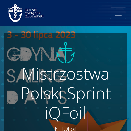
Mistrzostwa
Polski Sprint
iQFoil
kl. IQFoil