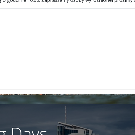
ę o godzinie 16.00. Zapraszamy osoby wyróznionei prosimy 
ng Days