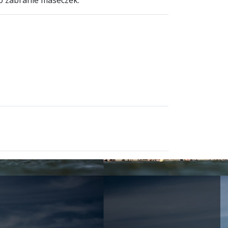
o zabranie maseczek.