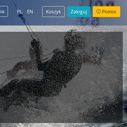
ia
PL
EN
Koszyk
Zaloguj
Pomoc
i