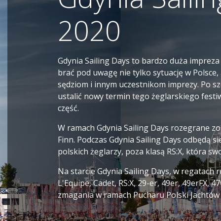
2020
Gdynia Sailing Days to bardzo duża impreza
brać pod uwagę nie tylko sytuację w Polsce
sędziom i innym uczestnikom imprezy. Po sz
ustalić nowy termin tego żeglarskiego festi
część.
W ramach Gdynia Sailing Days rozegrane zos
Finn. Podczas Gdynia Sailing Days odbędą si
polskich żeglarzy, poza klasą RS:X, która sw
Na starcie Gdynia Sailing Days, w regatach ró
L'Equipe, Cadet, RS:X, 29-er, 49er, 49erFX, 
zmagania w ramach Pucharu Polski Jachtów 