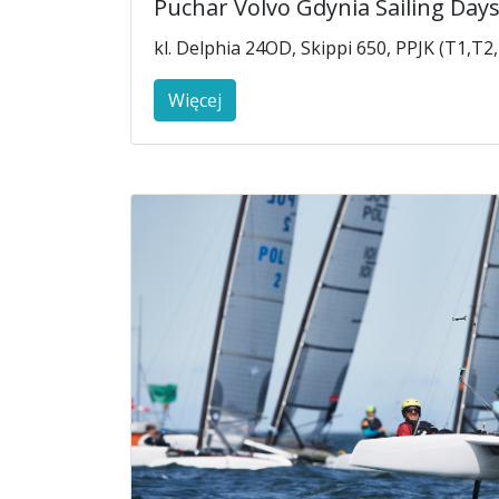
Puchar Volvo Gdynia Sailing Day
kl. Delphia 24OD, Skippi 650, PPJK (T1,T
Więcej