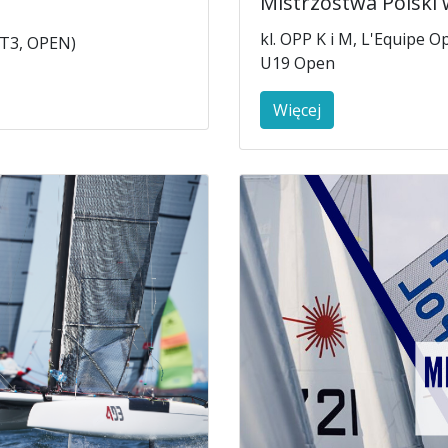
Mistrzostwa Polski 
s
kl. OPP K i M, L'Equipe O
2,T3, OPEN)
U19 Open
Więcej