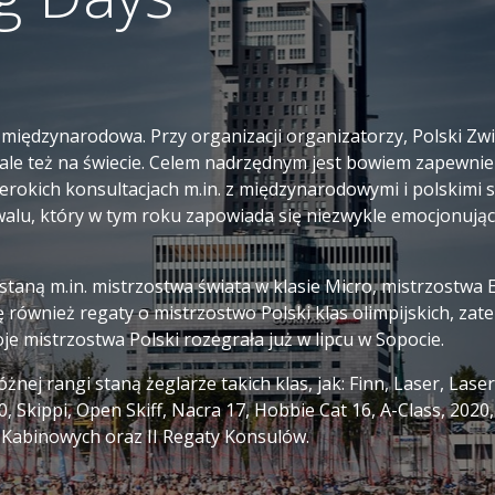
 międzynarodowa. Przy organizacji organizatorzy, Polski Zw
, ale też na świecie. Celem nadrzędnym jest bowiem zapewn
erokich konsultacjach m.in. z międzynarodowymi i polskimi 
walu, który w tym roku zapowiada się niezwykle emocjonująco
taną m.in. mistrzostwa świata w klasie Micro, mistrzostwa
ę również regaty o mistrzostwo Polski klas olimpijskich, z
oje mistrzostwa Polski rozegrała już w lipcu w Sopocie.
żnej rangi staną żeglarze takich klas, jak: Finn, Laser, Laser
470, Skippi, Open Skiff, Nacra 17, Hobbie Cat 16, A-Class, 2
Kabinowych oraz II Regaty Konsulów.