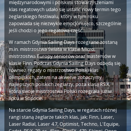
międzynarodowymi i polskimi stowarzyszeniami
klas regatowych udało się ustalić nowy termin tego
żeglarskiego festiwalu, który w tym roku
zapowiada się niezwykle emocjonująco, szczególnie
jeśli chodzi o jego regatową część.
W ramach Gdynia Sailing Days rozegrane zostaną
m.in. mistrzostwa świata w klasie Micro,
mistrzostwa Europy seniorów oraz mastersów w
klasie Finn. Podczas Gdynia Sailing Days odbędą się
również regaty o mistrzostwo Polski klas
olimpijskich, zatem na akwenie zobaczymy
najlepszych polskich żeglarzy, poza klasą RS:X,
która swoje mistrzostwa Polski rozegrała już w
lipcu w Sopocie.
Na starcie Gdynia Sailing Days, w regatach różnej
rangi staną żeglarze takich klas, jak: Finn, Laser,
Laser Radial, Laser 4.7, Optimist, Techno, L'Equipe,