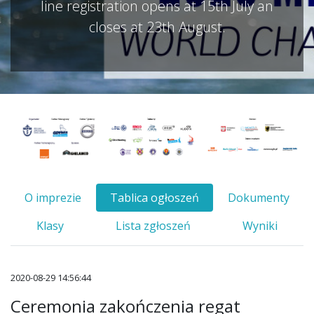
line registration opens at 15th July an
closes at 23th August.
O imprezie
Tablica ogłoszeń
Dokumenty
Klasy
Lista zgłoszeń
Wyniki
2020-08-29 14:56:44
Ceremonia zakończenia regat