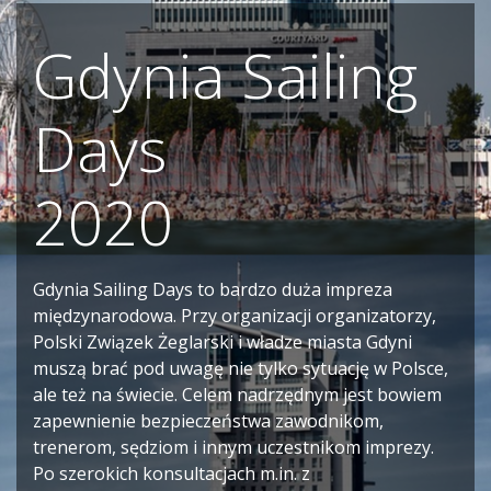
Gdynia Sailing
Days
2020
Gdynia Sailing Days to bardzo duża impreza
międzynarodowa. Przy organizacji organizatorzy,
Polski Związek Żeglarski i władze miasta Gdyni
muszą brać pod uwagę nie tylko sytuację w Polsce,
ale też na świecie. Celem nadrzędnym jest bowiem
zapewnienie bezpieczeństwa zawodnikom,
trenerom, sędziom i innym uczestnikom imprezy.
Po szerokich konsultacjach m.in. z