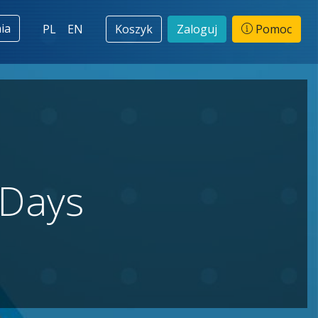
ia
PL
EN
Koszyk
Zaloguj
Pomoc
 Days