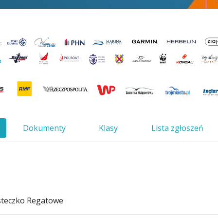
Dokumenty
Klasy
Lista zgłoszeń
asteczko Regatowe