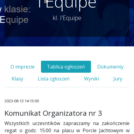
l'Equipe
kl. l'Equipe
O imprezie
Tablica ogłoszeń
Dokumenty
Klasy
Lista zgłoszeń
Wyniki
Jury
2023-08-13 14:15:00
Komunikat Organizatora nr 3
Wszystkich uczesntików zapraszamy na zakończenie
regat o godz. 15:00 na placu w Porcie Jachtowym w