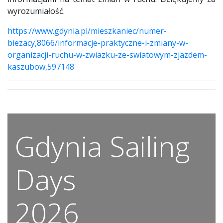
wyrozumiałość.
https://www.gdynia.pl/mieszkaniec/numer-
biezacy,8066/informacje-praktyczne-i-zmiany-w-
organizacji-ruchu-w-zwiazku-ze-swiatowym-zjazdem-
kaszubow,597148
Gdynia Sailing
Days
2026