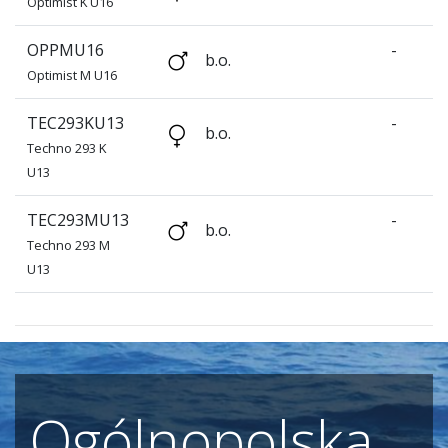
Optimist K U16
OPPMU16
-
b.o.
Optimist M U16
TEC293KU13
-
b.o.
Techno 293 K
U13
TEC293MU13
-
b.o.
Techno 293 M
U13
Ogólnopolska