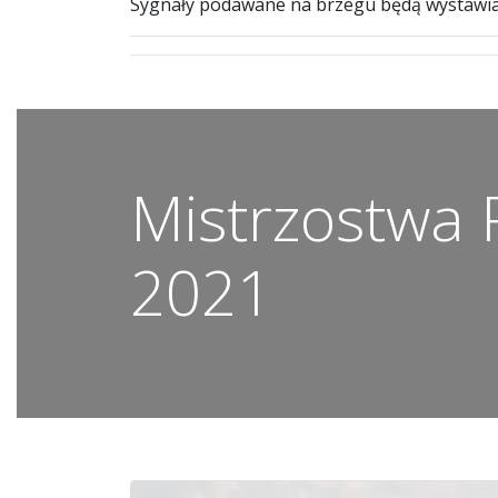
Sygnały podawane na brzegu będą wystawian
Mistrzostwa P
2021