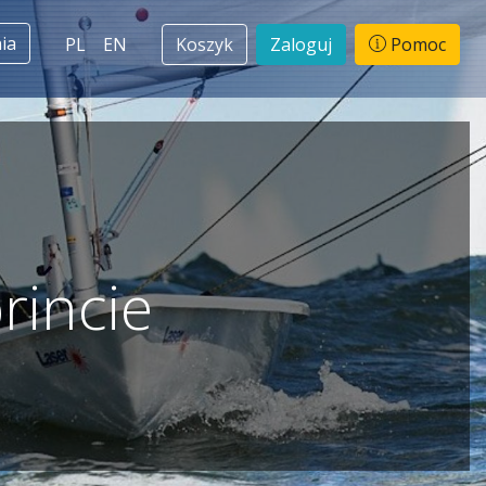
ia
PL
EN
Koszyk
Zaloguj
Pomoc
rincie