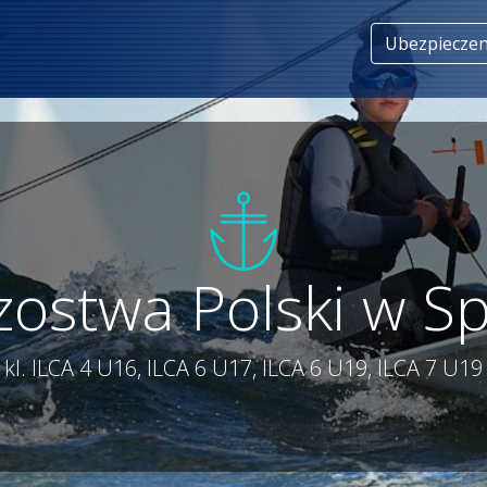
Ubezpieczen
zostwa Polski w Sp
kl. ILCA 4 U16, ILCA 6 U17, ILCA 6 U19, ILCA 7 U19