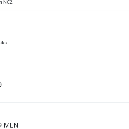
m NCŻ.
iku.
9
19 MEN