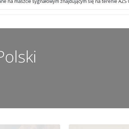
e na maszcie sygnałowym znajdującym się na terenie AZS 
olski