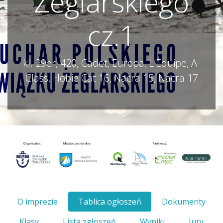
Żeglarskiego
cz.1
kl. 29er, 420, Cadet, Europa, L'Equipe, A-
Class, Hobie Cat 16, Nacra 15, Nacra 17
O imprezie
Tablica ogłoszeń
Dokumenty
Klasy
Lista zgłoszeń
Wyniki
Jury