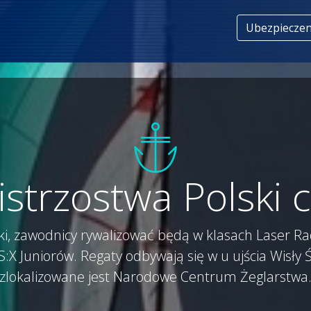
Ubezpieczen
strzostwa Polski c
ski, zawodnicy rywalizować będą w klasach Laser Ra
:X Juniorów. Regaty odbywają się w u ujścia Wisły 
zlokalizowane jest Narodowe Centrum Żeglarstwa