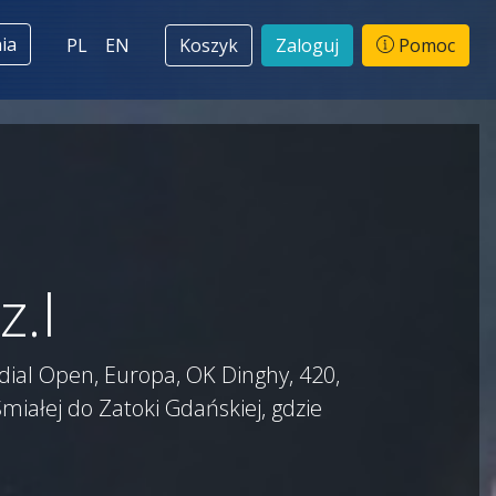
ia
PL
EN
Koszyk
Zaloguj
Pomoc
z.I
dial Open, Europa, OK Dinghy, 420,
Śmiałej do Zatoki Gdańskiej, gdzie
.