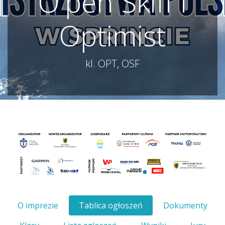
O'pen Skiff i
Optimist
kl. OPT, OSF
O imprezie
Tablica ogłoszeń
Dokumenty