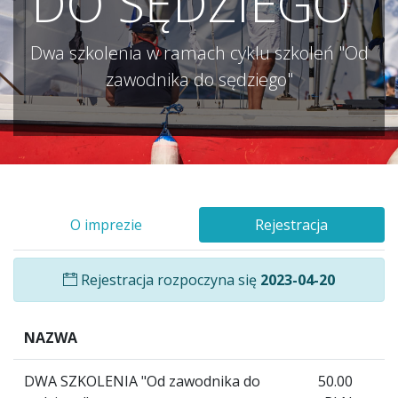
DO SĘDZIEGO"
Dwa szkolenia w ramach cyklu szkoleń "Od
zawodnika do sędziego"
O imprezie
Rejestracja
Rejestracja rozpoczyna się
2023-04-20
NAZWA
DWA SZKOLENIA "Od zawodnika do
50.00