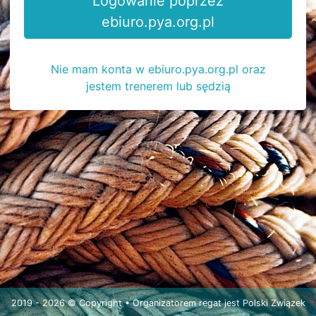
Logowanie poprzez
ebiuro.pya.org.pl
Nie mam konta w ebiuro.pya.org.pl oraz
jestem trenerem lub sędzią
2019 - 2026 © Copyright • Organizatorem regat jest
Polski Związek